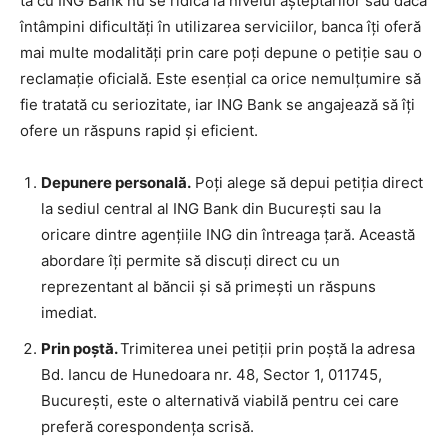
ta cu ING Bank nu se ridică la nivelul așteptărilor sau dacă
întâmpini dificultăți în utilizarea serviciilor, banca îți oferă
mai multe modalități prin care poți depune o petiție sau o
reclamație oficială. Este esențial ca orice nemulțumire să
fie tratată cu seriozitate, iar ING Bank se angajează să îți
ofere un răspuns rapid și eficient.
Depunere personală.
Poți alege să depui petiția direct
la sediul central al ING Bank din București sau la
oricare dintre agențiile ING din întreaga țară. Această
abordare îți permite să discuți direct cu un
reprezentant al băncii și să primești un răspuns
imediat.
Prin poștă.
Trimiterea unei petiții prin poștă la adresa
Bd. Iancu de Hunedoara nr. 48, Sector 1, 011745,
București, este o alternativă viabilă pentru cei care
preferă corespondența scrisă.