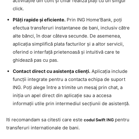
activitățile din cont și chiar realiza plăți cu un singur
click.
Plăți rapide și eficiente.
Prin ING Home’Bank, poți
efectua transferuri instantanee de bani, inclusiv către
alte bănci, în doar câteva secunde. De asemenea,
aplicația simplifică plata facturilor și a altor servicii,
oferind o interfață prietenoasă și intuitivă care te
ghidează pas cu pas.
Contact direct cu asistența clienți.
Aplicația include
funcții integrate pentru a contacta echipa de suport
ING. Poți alege între a trimite un mesaj prin chat, a
iniția un apel direct din aplicație sau a accesa
informații utile prin intermediul secțiunii de asistență.
Iti recomandam sa citesti care este
pentru
codul Swift ING
transferuri internationale de bani.