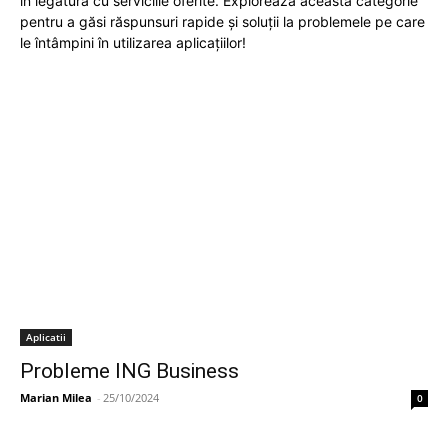
în legătură cu serviciile oferite. Explorează această categorie
pentru a găsi răspunsuri rapide și soluții la problemele pe care
le întâmpini în utilizarea aplicațiilor!
Aplicatii
Probleme ING Business
Marian Milea
-
25/10/2024
0