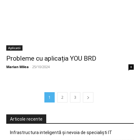
Aplicatii
Probleme cu aplicația YOU BRD
Marian Milea
-
25/10/2024
0
1
2
3
Articole recente
Infrastructura inteligentă și nevoia de specialiști IT