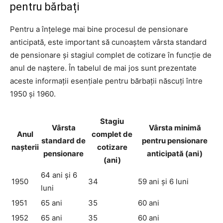
pentru bărbați
Pentru a înțelege mai bine procesul de pensionare
anticipată, este important să cunoaștem vârsta standard
de pensionare și stagiul complet de cotizare în funcție de
anul de naștere. În tabelul de mai jos sunt prezentate
aceste informații esențiale pentru bărbații născuți între
1950 și 1960.
Stagiu
Vârsta
Vârsta minimă
Anul
complet de
standard de
pentru pensionare
nașterii
cotizare
pensionare
anticipată (ani)
(ani)
64 ani și 6
1950
34
59 ani și 6 luni
luni
1951
65 ani
35
60 ani
1952
65 ani
35
60 ani