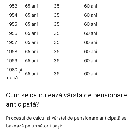
1953
65 ani
35
60 ani
1954
65 ani
35
60 ani
1955
65 ani
35
60 ani
1956
65 ani
35
60 ani
1957
65 ani
35
60 ani
1958
65 ani
35
60 ani
1959
65 ani
35
60 ani
1960 și
65 ani
35
60 ani
după
Cum se calculează vârsta de pensionare
anticipată?
Procesul de calcul al vârstei de pensionare anticipată se
bazează pe următorii pași: