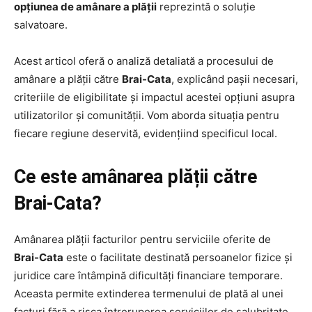
opțiunea de amânare a plății
reprezintă o soluție
salvatoare.
Acest articol oferă o analiză detaliată a procesului de
amânare a plății către
Brai-Cata
, explicând pașii necesari,
criteriile de eligibilitate și impactul acestei opțiuni asupra
utilizatorilor și comunității. Vom aborda situația pentru
fiecare regiune deservită, evidențiind specificul local.
Ce este amânarea plății către
Brai-Cata?
Amânarea plății facturilor pentru serviciile oferite de
Brai-Cata
este o facilitate destinată persoanelor fizice și
juridice care întâmpină dificultăți financiare temporare.
Aceasta permite extinderea termenului de plată al unei
facturi fără a risca întreruperea serviciilor de salubritate