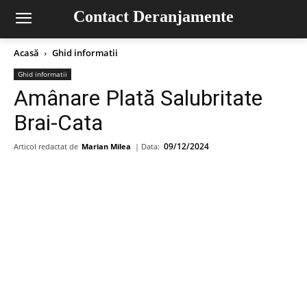
Contact Deranjamente
Acasă
Ghid informatii
Ghid informatii
Amânare Plată Salubritate
Brai-Cata
09/12/2024
Articol redactat de
Marian Milea
| Data: