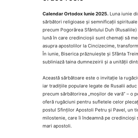
Calendar Ortodox Iunie 2025.
Luna iunie di
sărbători religioase și semnificații spiritu
precum Pogorârea Sfântului Duh (Rusaliile) ș
lună în care credincioșii sunt chemați să me
asupra apostolilor la Cincizecime, transformâ
În iunie, Biserica prăznuiește și Sfânta Tre
subliniază taina dumnezeirii și a unității dint
Această sărbătoare este o invitație la rugăci
iar tradițiile populare legate de Rusalii aduc
precum sărbătorirea „moșilor de vară” – o p
oferă rugăciuni pentru sufletele celor pleca
postul Sfinților Apostoli Petru și Pavel, un t
milostenie, care îi îndeamnă pe credincioși 
mari apostoli.