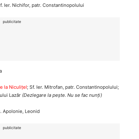
Sf. Ier. Nichifor, patr. Constantinopolului
publicitate
a
e la Niculițel
; Sf. Ier. Mitrofan, patr. Constantinopolului;
tului Lazăr
(Dezlegare la pește. Nu se fac nunți)
Mc. Apolonie, Leonid
publicitate