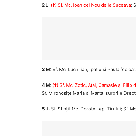
2 L:
(†) Sf. Mc. Ioan cel Nou de la Suceava
; 
3 M:
Sf. Mc. Luchilian, Ipatie și Paula fecioar
4 M:
(†) Sf. Mc. Zotic, Atal, Camasie și Filip d
Sf. Mironosițe Maria și Marta, surorile Drep
5 J:
Sf. Sfințit Mc. Dorotei, ep. Tirului; Sf. 