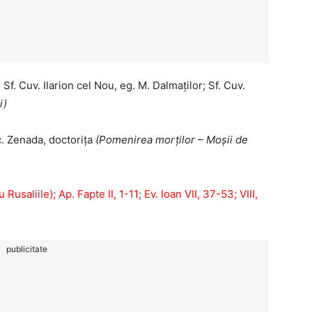
Sf. Cuv. Ilarion cel Nou, eg. M. Dalmaților; Sf. Cuv.
i)
Mc. Zenada, doctorița
(Pomenirea morților – Moșii de
saliile); Ap. Fapte II, 1-11; Ev. Ioan VII, 37-53; VIII,
publicitate