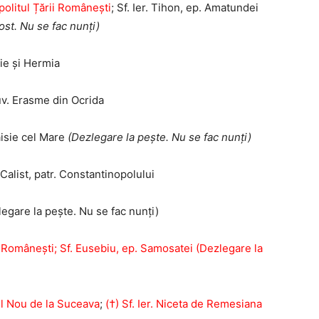
opolitul Țării Românești
; Sf. Ier. Tihon, ep. Amatundei
ost. Nu se fac nunți)
ie și Hermia
Cuv. Erasme din Ocrida
aisie cel Mare
(Dezlegare la pește. Nu se fac nunți)
 Calist, patr. Constantinopolului
zlegare la pește. Nu se fac nunți)
rii Românești; Sf. Eusebiu, ep. Samosatei (Dezlegare la
el Nou de la Suceava
;
(†) Sf. Ier. Niceta de Remesiana