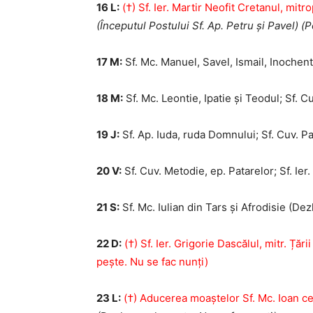
16 L:
(†) Sf. Ier. Martir Neofit Cretanul, mitr
(Începutul Postului Sf. Ap. Petru și Pavel) (P
17 M:
Sf. Mc. Manuel, Savel, Ismail, Inochent
18 M:
Sf. Mc. Leontie, Ipatie și Teodul; Sf. 
19 J:
Sf. Ap. Iuda, ruda Domnului; Sf. Cuv. P
20 V:
Sf. Cuv. Metodie, ep. Patarelor; Sf. Ier.
21 S:
Sf. Mc. Iulian din Tars și Afrodisie (De
22 D:
(†) Sf. Ier. Grigorie Dascălul, mitr. Ță
pește. Nu se fac nunți)
23 L:
(†) Aducerea moaștelor Sf. Mc. Ioan c