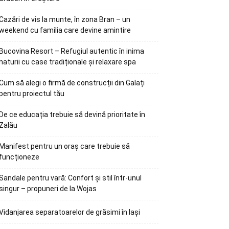
Cazări de vis la munte, în zona Bran – un
weekend cu familia care devine amintire
Bucovina Resort – Refugiul autentic în inima
naturii cu case tradiționale și relaxare spa
Cum să alegi o firmă de construcții din Galați
pentru proiectul tău
De ce educația trebuie să devină prioritate în
Zalău
Manifest pentru un oraș care trebuie să
funcționeze
Sandale pentru vară: Confort și stil într-unul
singur – propuneri de la Wojas
Vidanjarea separatoarelor de grăsimi în Iași