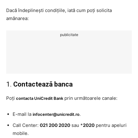
Dacă îndeplinești condițiile, iată cum poți solicita
amânarea:
publicitate
1.
Contactează banca
Poți
prin următoarele canale:
contacta UniCredit Bank
E-mail la
.
infocenter@unicredit.ro
Call Center:
021 200 2020
sau *
2020
pentru apeluri
mobile.